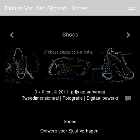
Dionne Van Den Bijgaart - Shoes
Tog
navi
Shoes
0 x 0 cm, © 2011, prijs op aanvraag
Tweedimensionaal | Fotografie | Digitaal bewerkt
Shoes
Ontwerp voor Sjuul Verhagen.