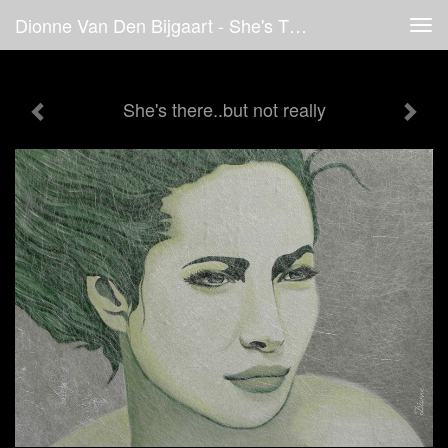
Dionne Van Den Bijgaart - She's There..but Not Really
Tog
navi
She's there..but not really