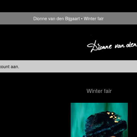
Dionne van den Bijgaart
Winter fair
count aan
.
Winter fair