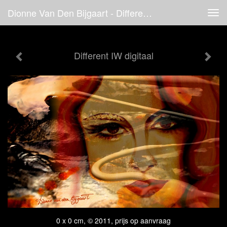
Dionne Van Den Bijgaart - Different IW Digitaal
Tog
navi
Different IW digitaal
0 x 0 cm, © 2011, prijs op aanvraag