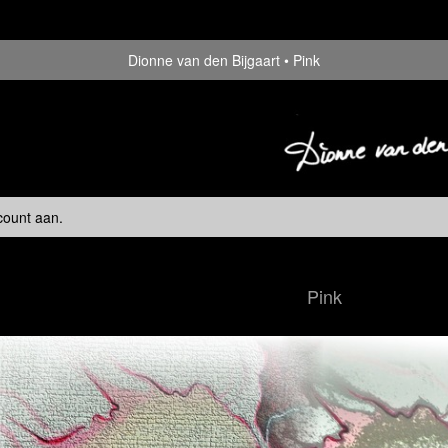
Dionne van den Bijgaart
Pink
count aan
.
Pink