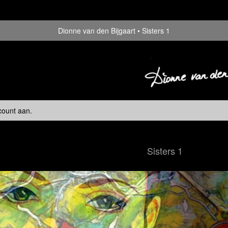
Dionne van den Bijgaart
Sisters 1
count aan
.
Sisters 1