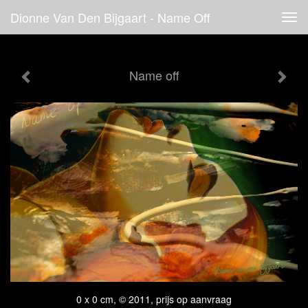
Dionne Van Den Bijgaart - Name Off
Tog
navi
Name off
0 x 0 cm, © 2011, prijs op aanvraag